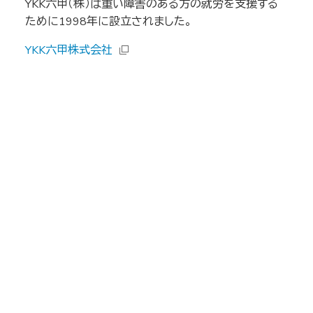
YKK六甲（株）は重い障害のある方の就労を支援する
ために1998年に設立されました。
YKK六甲株式会社