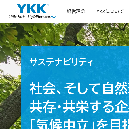
経営理念
YKKについて
サステナビリティ
社会、そして自
共存・共栄する企
「気候中立」を目