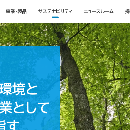
事業・製品
サステナビリティ
ニュースルーム
採
然環境と
業として
指す