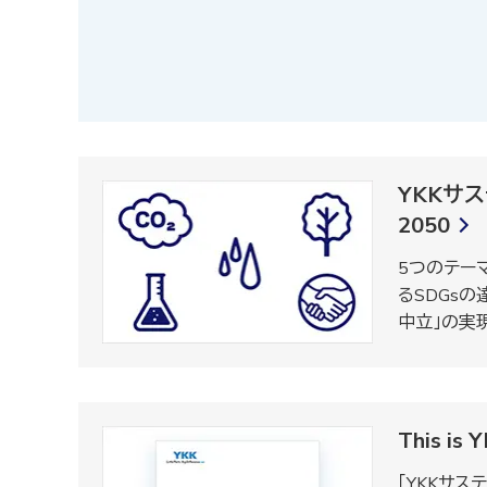
YKKサ
2050
5つのテー
るSDGsの
中立」の実
This i
「YKKサス