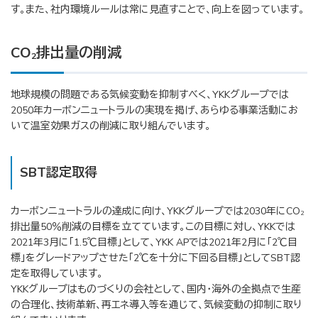
す。また、社内環境ルールは常に見直すことで、向上を図っています。
CO
排出量の削減
2
地球規模の問題である気候変動を抑制すべく、YKKグループでは
2050年カーボンニュートラルの実現を掲げ、あらゆる事業活動にお
いて温室効果ガスの削減に取り組んでいます。
SBT認定取得
カーボンニュートラルの達成に向け、YKKグループでは2030年にCO
2
排出量50％削減の目標を立てています。この目標に対し、YKKでは
2021年3月に「1.5℃目標」として、YKK APでは2021年2月に「2℃目
標」をグレードアップさせた「2℃を十分に下回る目標」としてSBT認
定を取得しています。
YKKグループはものづくりの会社として、国内・海外の全拠点で生産
の合理化、技術革新、再エネ導入等を通じて、気候変動の抑制に取り