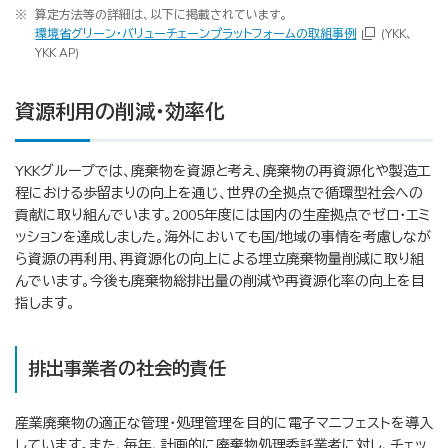
※
算定方法等の詳細は、以下に掲載されています。
環境省グリーン・バリューチェーンプラットフォームの取組事例
(YKK、
YKK AP)
資源利用の削減・効率化
YKKグループでは、廃棄物を資源と考え、廃棄物の再資源化や製造工
程における歩留まりの向上を通じ、世界の全拠点で循環型社会への
貢献に取り組んでいます。2005年度には国内の生産拠点でゼロ・エミ
ッションを達成しました。海外においても国/地域の事情を考慮しなが
ら資源の再利用、再資源化の向上による埋立廃棄物量削減に取り組
んでいます。今後も廃棄物総排出量の削減や再資源化率の向上を目
指します。
排出事業者の社会的責任
産業廃棄物の適正な管理・処理管理を目的に電子マニフェストを導入
しています。また、毎年、計画的に廃棄物処理委託業者に対し、チェッ