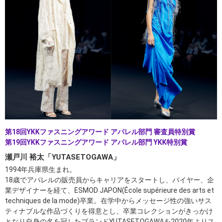
第18回YKKファスニングアワード アパレル部門 審査員特別賞
第19回YKKファスニングアワード アパレル部門 YKK特別賞
瀬戸川 裕太「YUTASETOGAWA」
1994年兵庫県生まれ。
18歳でアパレルの販売員からキャリアをスタートし、バイヤー、企
業デザイナーを経て、ESMOD JAPON(École supérieure des arts et
techniques de la mode)卒業。在学中からメッセージ性の強いサス
ティナブルな作品づくりを得意とし、卒業コレクションがきっかけ
となり自身の名を冠したブランドYUTASETOGAWAを2020年よりス