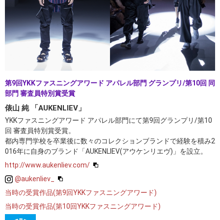
第9回YKKファスニングアワード アパレル部門 グランプリ/第10回 同
部門 審査員特別賞受賞
俵山 純 「AUKENLIEV」
YKKファスニングアワード アパレル部門にて第9回グランプリ/第10
回 審査員特別賞受賞。
都内専門学校を卒業後に数々のコレクションブランドで経験を積み2
016年に自身のブランド「AUKENLIEV(アウケンリエヴ)」を設立。
http://www.aukenliev.com/
@aukenliev_
当時の受賞作品(第9回YKKファスニングアワード)
当時の受賞作品(第10回YKKファスニングアワード)