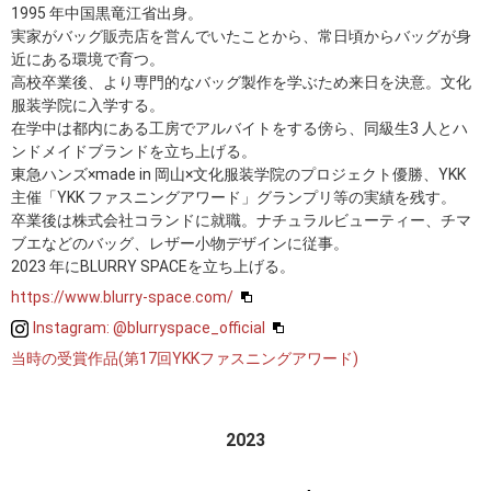
1995 年中国黒竜江省出身。
実家がバッグ販売店を営んでいたことから、常日頃からバッグが身
近にある環境で育つ。
高校卒業後、より専門的なバッグ製作を学ぶため来日を決意。文化
服装学院に入学する。
在学中は都内にある工房でアルバイトをする傍ら、同級生3 人とハ
ンドメイドブランドを立ち上げる。
東急ハンズ×made in 岡山×文化服装学院のプロジェクト優勝、YKK
主催「YKK ファスニングアワード」グランプリ等の実績を残す。
卒業後は株式会社コランドに就職。ナチュラルビューティー、チマ
ブエなどのバッグ、レザー小物デザインに従事。
2023 年にBLURRY SPACEを立ち上げる。
https://www.blurry-space.com/
Instagram: @blurryspace_official
当時の受賞作品(第17回YKKファスニングアワード)
2023