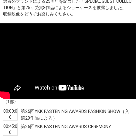
選者のブランドによる25周年を記念した「SPECIAL GUEST COLLEC
TION」と第25回受賞8作品によるショーケースを披露しました。
収録映像をどうぞお楽しみください。
〈1部〉
00:00:0
第25回YKK FASTENING AWARDS FASHION SHOW（入
0
選29作品による）
00:45:0
第25回YKK FASTENING AWARDS CEREMONY
0