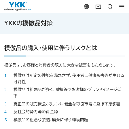
YKKの模倣品対策
模倣品の購入・使用に伴うリスクとは
模倣品は、お客様と消費者の双方に大きな被害をもたらします。
1
模倣品は所定の性能を満たさず、使用者に健康被害等が生じる
可能性
2
模倣品は粗悪品が多く、破損等でお客様のブランドイメージ低
下
3
真正品の販売機会が失われ、健全な取引市場に及ぼす悪影響
4
反社会的勢力等の資金源
5
模倣品の粗悪な製造、廃棄に伴う環境問題