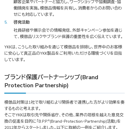
顧客企業やパートナーと協力し、ワークショップや協働調査・協
働摘発を実施。模倣品情報を共有し、消費者からのお問い合わ
せにも対応しています。
5
啓発活動
社員研修や展示会での情報発信、外部キャンペーン参加を通じ
て、模倣品リスクやブランド保護の重要性を広く伝えています。
YKKは、こうした取り組みを通じて模倣品を排除し、世界中のお客様
に安心して真正品のYKK製品をご利用いただける環境づくりを目指
しています。
ブランド保護パートナーシップ(Brand
Protection Partnership)
模倣品対策は1社で取り組むより関係者で連携した方がより効果を奏
するものと考えます。
そこでYKKは取引先や関係省庁、その他、業界の垣根を越えた意見交
換の促進を目的に「B.P.P.
(Brand・Protection・Partnership)活動」を
®
2012年からスタートしました。以下に取組の一例をご紹介します。