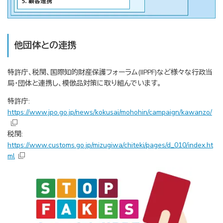
他団体との連携
特許庁、税関、国際知的財産保護フォーラム(IIPPF)など様々な行政当
局・団体と連携し、模倣品対策に取り組んでいます。
特許庁:
https://www.jpo.go.jp/news/kokusai/mohohin/campaign/kawanzo/
税関:
https://www.customs.go.jp/mizugiwa/chiteki/pages/d_010/index.ht
ml