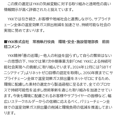
この度の選定はYKKの気候変動に対する取り組みと透明性の高い
情報開示が高く評価されたと捉えています。
YKKでは引き続き、お客様や地域社会と連携しながら、サプライチ
ェーン全体の温室効果ガス排出削減を加速させ、持続可能な社会の
実現に努めてまいります。
■YKK株式会社 常務執行役員 環境・安全・施設管理部長 前田
稔コメント
YKK精神「善の巡環」－他人の利益を図らずして自らの繁栄はない
－の思想の下、YKKでは第7次中期事業方針「ONE YKKによる持続可
能社会実現への貢献」に取り組んでいます。2024年12月には「SBTイ
ニシアティブ」よりネットゼロ目標の認定を取得し、2050年度までにサ
プライチェーン全体で温室効果ガス排出量をネットゼロにするため、
環境に配慮した素材の選定から製造過程に至るまで、全てのプロセ
スで持続可能性を追求し技術革新を通じた取り組みを加速させてい
ます。今後も環境に配慮されるお客様やサプライヤーの皆様など、幅
広いステークホルダーからの信頼に応えるべく、バリューチェーン全
体での温室効果ガス排出量の削減と環境負荷の低減を推進してまい
ります。