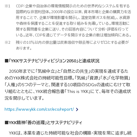
※1
CDP：企業や自治体の環境情報開示のための世界的なシステムを有する
国際的な非営利団体。2000年の設立以来、資本市場と企業の購買力を活
用することで、企業が環境影響を開示し、温室効果ガスを削減し、水資源
や森林を保護することを促進する取り組みを先導している。環境活動に
関する質問書を企業に送り、その回答内容について分析・評価を行って
いる。近年、CDPを通じてデータを開示する企業の数は増加傾向にある。
※2
残りの10％以内の排出量は炭素吸収や除去等によりゼロとする必要が
あります。
■「YKKサステナビリティビジョン2050」と達成状況
2050年までに「気候中立」と「自然との共生」の実現を達成するた
めのYKK株式会社の持続可能性目標。「気候」「資源」「水」「化学物質」
「人権」の5つのテーマと、関連する10項目のSDGsの達成にむけて取
り組むとともに、YKK統合報告書「This is YKK」にて、毎年その達成状
況を開示しています。
https://www.ykk.com/csr/eco/report/
■YKK精神「善の巡環」とサステナビリティ
YKKは、本業を通じた持続可能な社会の構築・実現を常に追求し続