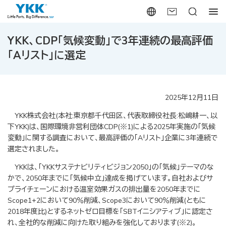
YKK、CDP「気候変動」で3年連続の最高評価
「Aリスト」に選定
2025年12月11日
YKK株式会社(本社:東京都千代田区、代表取締役社長:松嶋耕一、以
下YKK)は、国際環境非営利団体CDP(※1)による2025年実施の「気候
変動」に関する調査において、最高評価の「Aリスト」企業に3年連続で
選定されました。
YKKは、「YKKサステナビリティビジョン2050」の「気候」テーマのな
かで、2050年までに「気候中立」達成を掲げています。自社およびサ
プライチェーンにおける温室効果ガスの排出量を2050年までに
Scope1+2において90％削減、Scope3において90％削減(ともに
2018年度比)とするネットゼロ目標を「SBTイニシアティブ」に認定さ
れ、全社的な削減に向けた取り組みを強化しております(※2)。