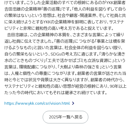
けています。こうした企業活動のすべての根幹にあるのがYKK創業者
𠮷田忠雄の企業精神「善の巡環」です。「他人の利益を図らずして自ら
の繁栄はない」という思想は、社会や顧客・関連業界、そして社員と共
に栄え続けようとするYKKの企業精神を鮮明に表しており、サステナ
ビリティと非常に親和性の高い考え方であると捉えています。
𠮷田忠雄は、この企業精神の本質を、さまざまな言葉によって繰り
返し社員に伝えてきました。「善の巡環」につながる「事業とは橋を架
けるようなもの」と説いた言葉は、社会全体の利益を図らない限り、
自らの繁栄もないという、SDGsの考え方に通じます。「清らかな湧き
水のごときものづくり」「工夫で活かせばゴミも立派な資源に」という
言葉は、環境配慮につながり、「大樹より森林の強さを」という言葉
は、人権と個性への尊重につながります。創業者の言葉が話された当
時と今とでは状況や背景は大きく異なりますが、創業者の時代から、
サステナビリティと親和性の高い思想が経営の根幹にあり、90年以上
たった今の時代においてもそれは継承され続けています。
https://www.ykk.com/csr/vision.html
2025年一覧へ戻る