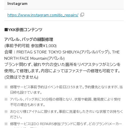
Instagram
https://www.instagram.com/do_repairs/
■YKK参画コンテンツ
アパレル、バッグの縫製修理
(事前予約可能 参加費¥1,000)
会場 ： FREITAG STORE TOKYO SHIBUYA(アパレル/バッグ)、THE
NORTH FACE Mountain(アパレル)
ブランド問わず、破れや穴の空いた箇所をリペアスタッフがミシンを
使用して修理します。内容によってはファスナーの修理も可能です。
(交換はできません)
※
修理サービス事前予約はイベント前日23:59 まで。予約優先となりますが、当
日枠も設けています。
※
アパレル、バッグ共に30分程の修理となり、状態や範囲、難易度により受付
不可の場合もあります。
※
おひとり様1アイテムに限ります。事前に洗濯をしたきれいな状態でお持ちく
ださい。
※
修理サービスはDO REPAIRS参加ブランドに限らず、どのブランド/メーカー