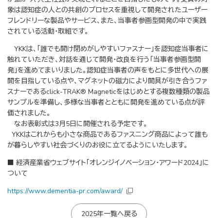
象は認知症の人との共創のプロセスを重視して開発されたユーザー
フレンドリーな製品やサービス、また、当事者参画型開発の中で実践
されている活動・取組です。
YKKは、「誰でも開け閉めがしやすいファスナー」を認知症当事者に
触れていただき、対話を通じて開発・改良を行う「当事者参画型開
発」を進めてまいりました。認知症当事者の声をもとに多世代への展
開を目指している点や、マグネットの磁力により開具が引き合うファ
スナーであるclick-TRAK® Magneticをはじめとする複数種類の製品
サンプルを準備し、多様な当事者とともに開発を進めている点が評
価されました。
なお表彰式は3月5日に開催される予定です。
YKKはこれからも小さな商品であるファスニング商品によって誰も
が暮らしやすい社会づくりのお役に立てるようにいたします。
■ 経済産業省ウェブサイト「オレンジイノベーション・アワード2024」に
ついて
https://www.dementia-pr.com/award/
2025年一覧へ戻る