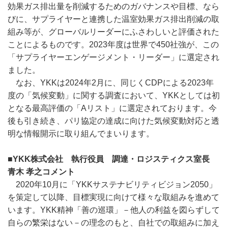
効果ガス排出量を削減するためのガバナンスや目標、なら
びに、サプライヤーと連携した温室効果ガス排出削減の取
組み等が、グローバルリーダーにふさわしいと評価された
ことによるものです。
2023
年度は世界で
450
社強が、この
「サプライヤーエンゲージメント・リーダー」に選定され
ました。
なお、
YKK
は
2024
年
2
月に、同じく
CDP
による
2023
年
度の「気候変動」に関する調査において、
YKK
としては初
となる最高評価の「
A
リスト」に選定されております。今
後も引き続き、パリ協定の達成に向けた気候変動対応と透
明な情報開示に取り組んでまいります。
■YKK
株式会社 執行役員 調達・ロジスティクス室長
青木 孝之コメント
2020
年
10
月に「
YKK
サステナビリティビジョン
2050
」
を策定して以降、目標実現に向けて様々な取組みを進めて
います。
YKK
精神「善の巡環」－他人の利益を図らずして
自らの繁栄はない－の理念のもと、自社での取組みに加え