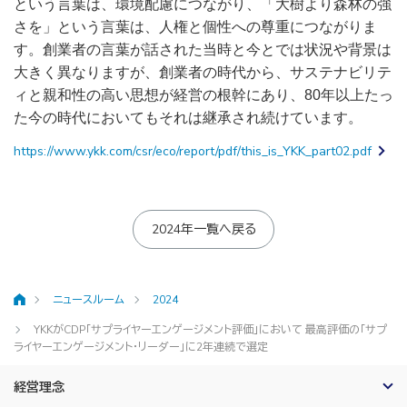
という言葉は、環境配慮につながり、「大樹より森林の強
さを」という言葉は、人権と個性への尊重につながりま
す。創業者の言葉が話された当時と今とでは状況や背景は
大きく異なりますが、創業者の時代から、サステナビリテ
ィと親和性の高い思想が経営の根幹にあり、
80
年以上たっ
た今の時代においてもそれは継承され続けています。
https://www.ykk.com/csr/eco/report/pdf/this_is_YKK_part02.pdf
2024年一覧へ戻る
ニュースルーム
2024
ホーム
YKKがCDP「サプライヤーエンゲージメント評価」において 最高評価の「サプ
ライヤーエンゲージメント・リーダー」に2年連続で選定
経営理念