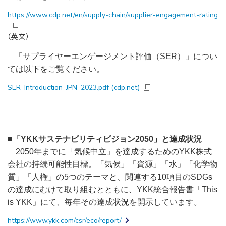
https://www.cdp.net/en/supply-chain/supplier-engagement-rating
（英文）
「サプライヤーエンゲージメント評価（
SER
）」につい
ては以下をご覧ください。
SER_Introduction_JPN_2023.pdf (cdp.net)
■「
YKK
サステナビリティビジョン
2050
」と達成状況
2050
年までに「気候中立」を達成するための
YKK
株式
会社の持続可能性目標。「気候」「資源」「水」「化学物
質」「人権」の
5
つのテーマと、関連する
10
項目の
SDGs
の達成にむけて取り組むとともに、
YKK
統合報告書「
This
is YKK
」にて、毎年その達成状況を開示しています。
https://www.ykk.com/csr/eco/report/