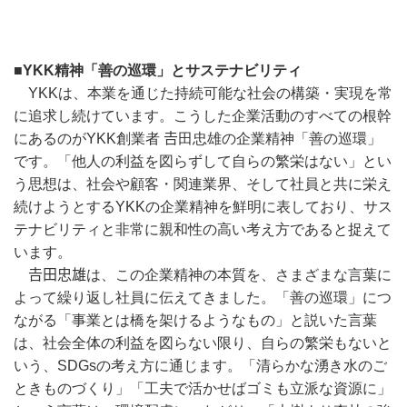
■
YKK
精神「善の巡環」とサステナビリティ
YKK
は、本業を通じた持続可能な社会の構築・実現を常
に追求し続けています。こうした企業活動のすべての根幹
にあるのが
YKK
創業者 𠮷田忠雄の企業精神「善の巡環」
です。「他人の利益を図らずして自らの繁栄はない」とい
う思想は、社会や顧客・関連業界、そして社員と共に栄え
続けようとする
YKK
の企業精神を鮮明に表しており、サス
テナビリティと非常に親和性の高い考え方であると捉えて
います。
𠮷田忠雄は、この企業精神の本質を、さまざまな言葉に
よって繰り返し社員に伝えてきました。「善の巡環」につ
ながる「事業とは橋を架けるようなもの」と説いた言葉
は、社会全体の利益を図らない限り、自らの繁栄もないと
いう、
SDGs
の考え方に通じます。「清らかな湧き水のご
ときものづくり」「工夫で活かせばゴミも立派な資源に」