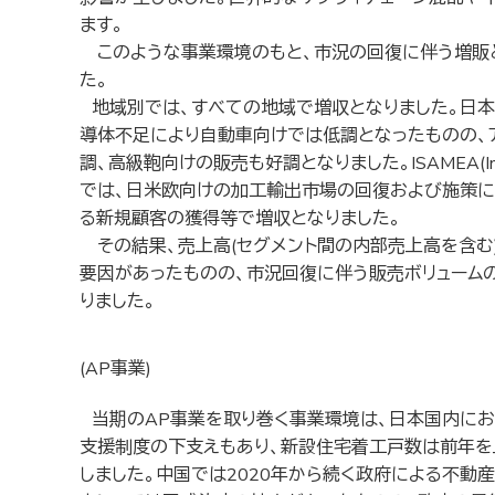
ます。
このような事業環境のもと、市況の回復に伴う増販と
た。
地域別では、すべての地域で増収となりました。日本で
導体不足により自動車向けでは低調となったものの、ア
調、高級鞄向けの販売も好調となりました。ISAMEA(Indi
では、日米欧向けの加工輸出市場の回復および施策に
る新規顧客の獲得等で増収となりました。
その結果、売上高(セグメント間の内部売上高を含む)
要因があったものの、市況回復に伴う販売ボリュームの
りました。
(AP事業)
当期のAP事業を取り巻く事業環境は、日本国内にお
支援制度の下支えもあり、新設住宅着工戸数は前年を
しました。中国では2020年から続く政府による不