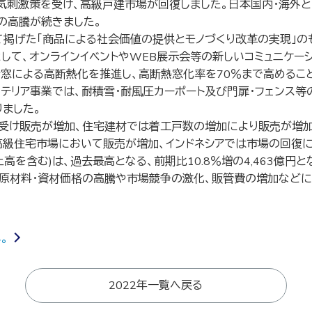
気刺激策を受け、高級戸建市場が回復しました。日本国内・海外
の高騰が続きました。
掲げた「商品による社会価値の提供とモノづくり改革の実現」のも
して、オンラインイベントやWEB展示会等の新しいコミュニケー
合窓による高断熱化を推進し、高断熱窓化率を70％まで高めるこ
ステリア事業では、耐積雪・耐風圧カーポート及び門扉・フェンス
ました。
受け販売が増加、住宅建材では着工戸数の増加により販売が増加
高級住宅市場において販売が増加、インドネシアでは市場の回復に
を含む)は、過去最高となる、前期比10.8％増の4,463億円
原材料・資材価格の高騰や市場競争の激化、販管費の増加などによ
。
2022年一覧へ戻る