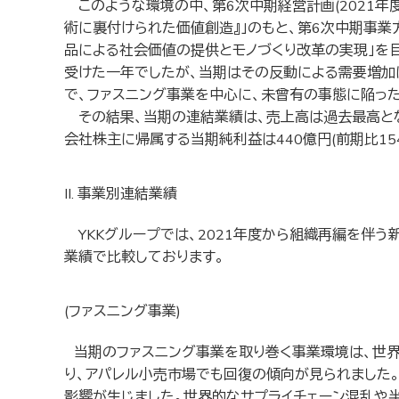
このような環境の中、第6次中期経営計画(2021年度～2024
術に裏付けられた価値創造』」のもと、第6次中期事業方
品による社会価値の提供とモノづくり改革の実現」を目
受けた一年でしたが、当期はその反動による需要増加
で、ファスニング事業を中心に、未曾有の事態に陥っ
その結果、当期の連結業績は、売上高は過去最高となる7,9
会社株主に帰属する当期純利益は440億円(前期比154
II. 事業別連結業績
YKKグループでは、2021年度から組織再編を伴
業績で比較しております。
(ファスニング事業)
当期のファスニング事業を取り巻く事業環境は、世界
り、アパレル小売市場でも回復の傾向が見られました
影響が生じました。世界的なサプライチェーン混乱や