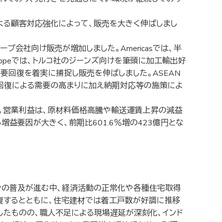
よる顧客対応強化によって、販売を大きく伸ばしまし
社向け販売が増加しました。Americasでは、半
opeでは、トルコ社のジーンズ向けを筆頭に加工輸出好
国市場での需要回復を着実に捕捉し販売を伸ばしました。ASEAN
回復による需要の高まりに加え納期対応等の施策によ
した。営業利益は、原材料価格高騰や輸送運賃上昇の減益
益要因が大きく、前期比601.6％増の423億円とな
ンの普及が進む中、経済活動の正常化や各種住宅取得
復するとともに、住宅建材では着工戸数が好調に推移
したものの、職人不足による現場遅延が深刻化、インド