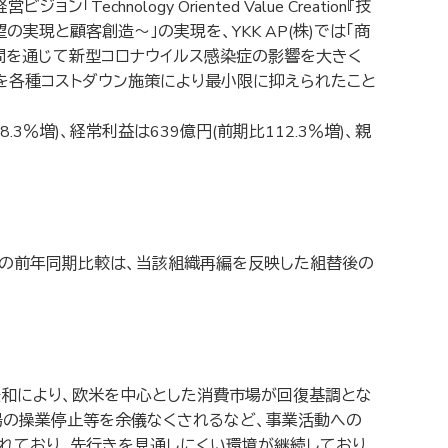
ology Oriented Value Creation『技
現と顧客創造～」の実現を、YKK AP(株)では「商
年間を通じて新型コロナウイルス感染症の影響を大きく
を各種コストダウン施策により最小限に抑えられたこと
3％増)、経常利益は639億円(前期比112.3％増)、親
下の前年同期比較は、当該組織再編を反映した組替後の
和により、欧米を中心とした消費市場が回復基調とな
場の操業停止等を余儀なくされるなど、事業活動への
れており、先行きを見通しにくい環境が継続しており