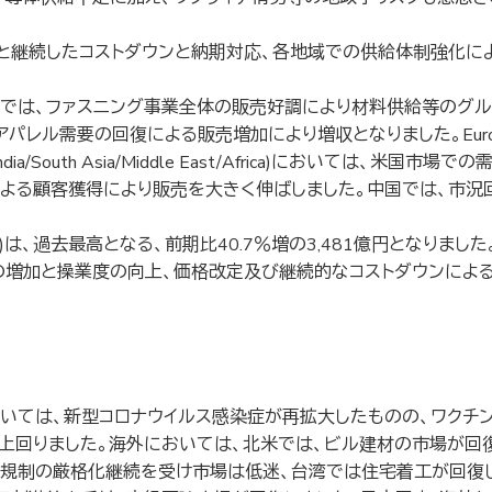
継続したコストダウンと納期対応、各地域での供給体制強化に
は、ファスニング事業全体の販売好調により材料供給等のグループ会
パレル需要の回復による販売増加により増収となりました。Eur
a/South Asia/Middle East/Africa)においては、米
よる顧客獲得により販売を大きく伸ばしました。中国では、市況
は、過去最高となる、前期比40.7％増の3,481億円となりま
増加と操業度の向上、価格改定及び継続的なコストダウンによる増
いては、新型コロナウイルス感染症が再拡大したものの、ワクチ
上回りました。海外においては、北米では、ビル建材の市場が回
動産規制の厳格化継続を受け市場は低迷、台湾では住宅着工が回復