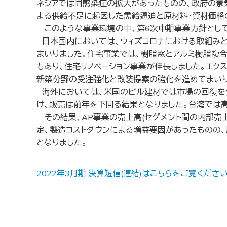
ネシアでは同感染症の拡大があったものの、政府の景
よる供給不足に起因した需給逼迫と原材料・資材価格
このような事業環境の中、第6次中期事業方針として
日本国内においては、ウィズコロナにおける取組みと
まいりました。住宅事業では、樹脂窓とアルミ樹脂複
もあり、住宅リノベーション事業が伸長しました。エク
新築分野の受注強化と改装提案の強化を進めてまいり
海外においては、米国のビル建材では市場の回復を
け、販売は前年を下回る結果となりました。台湾では
その結果、AP事業の売上高(セグメント間の内部売上高
定、製造コストダウンによる増益要因があったものの、
となりました。
2022年3月期 決算短信(連結)はこちらをご覧ください