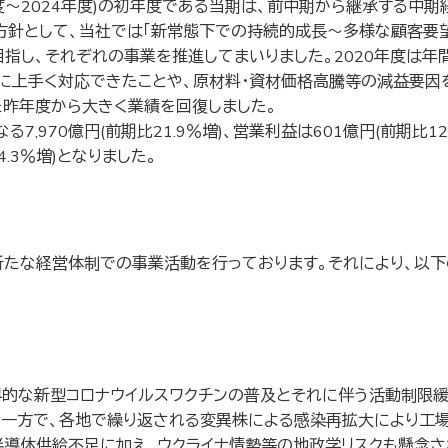
年度)の初年度である当期は、前中期から継承する中期経営ビジョン「Techn
針として、当社では「新常態下での持続的成長～多様な顧客要望の実
指し、それぞれの事業を推進してまいりました。2020年度は
に上手く対応できたことや、原材料・資材価格高騰等の減益要因
た昨年度から大きく業績を回復しました。
70億円(前期比21.9％増)、営業利益は601億円(前期比128.
.3％増)となりました。
う新たな経営体制での事業活動を行っております。それにより、以
的な新型コロナウイルスワクチンの普及とそれに伴う活動制限緩
。一方で、各地で繰り返される変異株による感染再拡大により工
半導体供給不足に加え、ウクライナ情勢等の地政学リスクも懸念さ