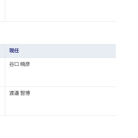
現任
谷口 暁彦
渡邉 智博