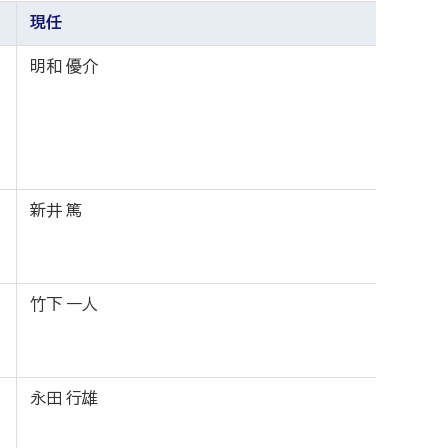
現任
明和 優介
新井 篤
竹下 一人
永田 行雄