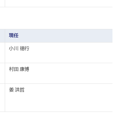
現任
小川 徳行
村田 康博
姜 洪哲